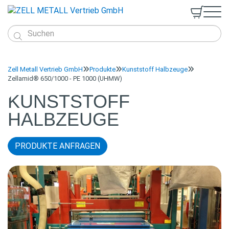


Produkte
Webshop
Zell Metall Vertrieb GmbH
Produkte
Kunststoff Halbzeuge



Kunststoff Halbzeuge
Zellamid® 650/1000 - PE 1000 (UHMW)
Service
Vollstäbe
Kunststoff Fertigteile
Technischer Support
Qualitätsmanagement
KUNST­STOFF
Platten

Spritzgussteile
Q&A
Nachhaltigkeit
Anmelden
HALB­ZEUGE
Hohlstäbe
Metalle
Materialauswahl
Normen
Produkt-Anfrage
Support-Anfrage
Downloads
PRODUKTE ANFRAGEN