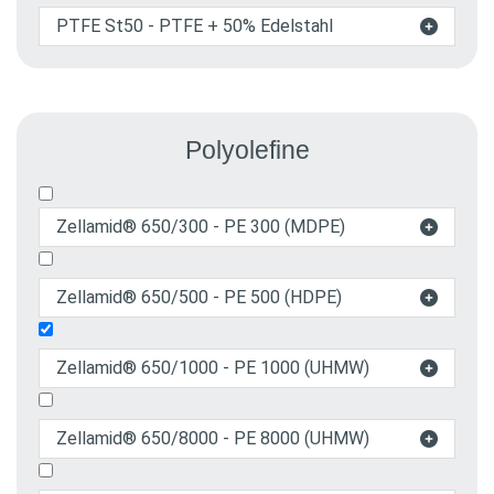
PTFE St50 - PTFE + 50% Edelstahl

Polyolefine
Zellamid® 650/300 - PE 300 (MDPE)

Zellamid® 650/500 - PE 500 (HDPE)

Zellamid® 650/1000 - PE 1000 (UHMW)

Polyethylene
sind auf Grund ihrer guten
Zellamid® 650/8000 - PE 8000 (UHMW)

chemischen Beständigkeit
unempfindlich gegen
den Angriff der meisten Säuren, Laugen,
vielen organischen Lösungs­mitteln und