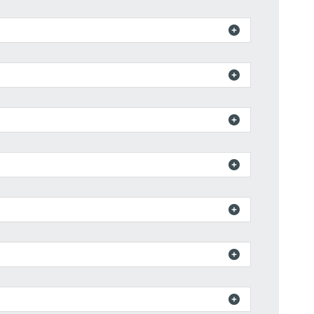






