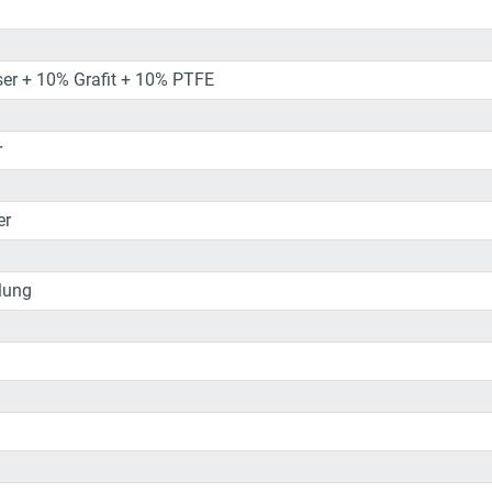
er + 10% Grafit + 10% PTFE
r
er
lung
as Polymerisat POLYTETRAFLUORÄTHYLEN