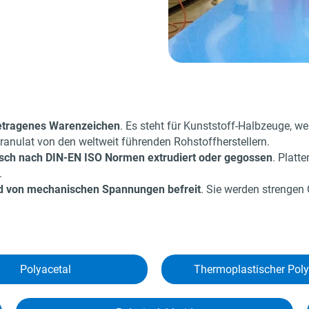
etragenes Waren­zeichen
. Es steht für Kunststoff-Halbzeuge, w
nulat von den weltweit führenden Rohstoff­herstellern.
isch nach DIN-EN ISO Normen extrudiert oder gegossen
. Platt
.
d von mechanischen Spannungen befreit
. Sie werden strengen
Polyacetal
Thermo­plastischer Poly