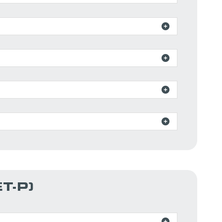




ET-P)
