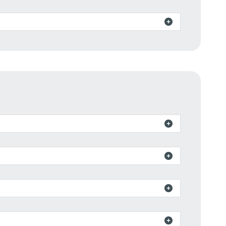




