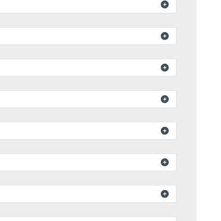






