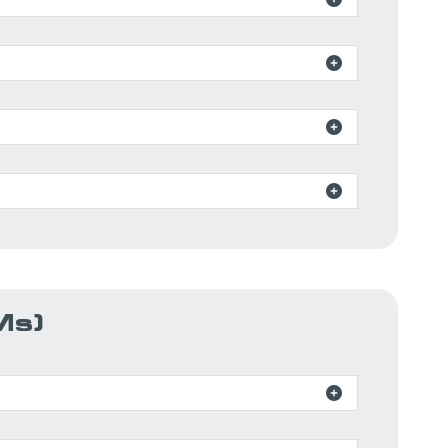



Ms)
