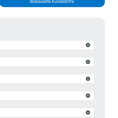
Biobasierte Kunststoffe




