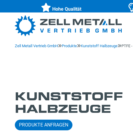
Hohe Qualität
Zell Metall Vertrieb GmbH
Produkte
Kunststoff Halbzeuge
PTFE -



KUNST­STOFF
HALB­ZEUGE
PRODUKTE ANFRAGEN