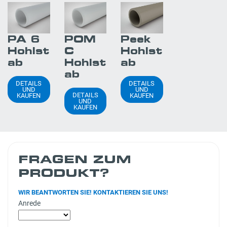
PA 6
POM
Peek
Hohlst
C
Hohlst
ab
Hohlst
ab
ab
DETAILS
DETAILS
UND
UND
DETAILS
KAUFEN
KAUFEN
UND
KAUFEN
FRAGEN ZUM
PRODUKT?
WIR BEANTWORTEN SIE! KONTAKTIEREN SIE UNS!
Anrede