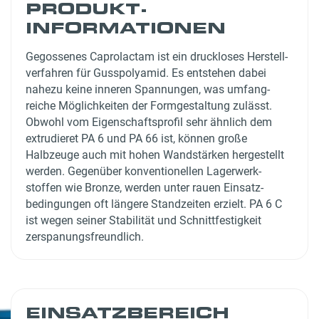
PRODUKT­
INFORMATIONEN
Gegossenes Caprolactam ist ein druckloses Herstell­
verfahren für Guss­polyamid. Es entstehen dabei
nahezu keine inneren Spannungen, was umfang­
reiche Möglichkeiten der Formge­staltung zulässt.
Obwohl vom Eigen­schafts­profil sehr ähnlich dem
extrudieret PA 6 und PA 66 ist, können große
Halbzeuge auch mit hohen Wand­stärken herge­stellt
werden. Gegenüber konventionellen Lager­werk­
stoffen wie Bronze, werden unter rauen Einsatz­
bedingungen oft längere Stand­zeiten erzielt. PA 6 C
ist wegen seiner Stabilität und Schnitt­festigkeit
zerspanungs­freundlich.
EINSATZBEREICH