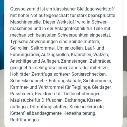
Gusspolyamid ist ein klassischer Gleitlager­werkstoff
mit hoher Notlauf­eigenschaft für stark beanspruchte
Maschinen­teile. Dieser Werkstoff wird in Schwer­
maschinen und in der Anlagen­technik für Teile mit
mechanisch belasteten Schwer­punkten eingesetzt.
Typische Anwendungen sind Spindel­muttern,
Seilrollen, Seiltrommel, Umlenkrollen, Lauf- und
Führungs­räder, Aufzugsrollen, Kranrollen, Walzen,
Anschläge und Auflagen, Zahnstangen, Zahnräder,
geeignet für sehr große Innen­zahnräder mit Ritzel,
Hohlräder, Zentrifugal­sortierer, Sortier­schnecken,
Schnecken­anriebe, Führungs­kanäle, Siebtrommeln,
Kammer- und Wirk­trommel für Teiglinge, Gleitlager,
Passfedern, Reaktoren für Tiefloch­bohrungen,
Maulstücke für Diffusoren, Dichtringe, Kissen­
auflagen, Dämpfungs­platten, Schiebe­elemente,
Ketten­fließband­segmente, Ketten­halterung,
Radführungen.